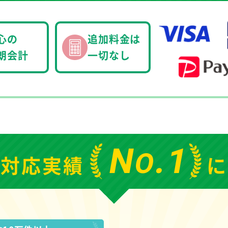
心の
追加料金は
朗会計
一切なし
N
.1
O
の
対応実績
に