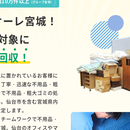
10万件以上
績
（グループ全体）
オーレ宮城！
対象に
回収！
況に置かれているお客様に
・丁寧・迅速な不用品・粗
台で不用品・粗大ゴミの処
い。仙台市を含む宮城県内
設定します。
とチームワークで不用品・
宮城、仙台のオフィスやマ