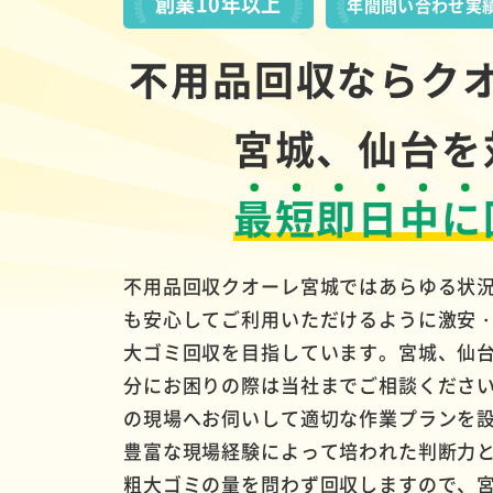
創業10年以上
年間問い合わせ実
不用品回収ならク
宮城、仙台を
最短即日中に
不用品回収クオーレ宮城ではあらゆる状
も安心してご利用いただけるように激安
大ゴミ回収を目指しています。宮城、仙
分にお困りの際は当社までご相談くださ
の現場へお伺いして適切な作業プランを
豊富な現場経験によって培われた判断力
粗大ゴミの量を問わず回収しますので、