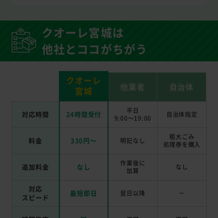
クオーレ宮城は
他社とココがちがう
クオーレ
他業者
自治体
宮城
平日
対応時間
24時間受付
自治体指定
9:00～19:00
粗大ごみ
料金
330円～
明記なし
処理券を
購入
作業後に
追加料金
なし
なし
加算
対応
最短即日
翌日以降
－
スピード