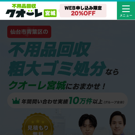
仙台市青葉区の
不用品回収
粗大ゴミ処分
なら
クオーレ宮城
におまかせ！