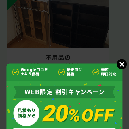
不用品の
種類を問わず対応！
Google口コミ
最安値に
最短
★4.9獲得
挑戦
即日対応
不用品・粗大ゴミの量・品種を問わず回収し
ますので、宮城、仙台市青葉区の倉庫の中身
丸ごとの引き取りや宮城、仙台市青葉区の自
治体で回収されない不用品の回収もお任せ
を。