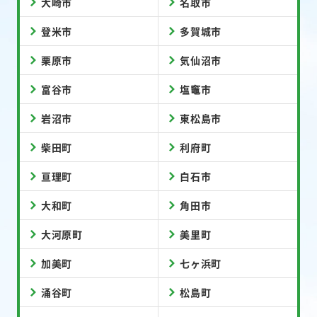
大崎市
名取市
登米市
多賀城市
栗原市
気仙沼市
富谷市
塩竈市
岩沼市
東松島市
柴田町
利府町
亘理町
白石市
大和町
角田市
大河原町
美里町
加美町
七ヶ浜町
涌谷町
松島町