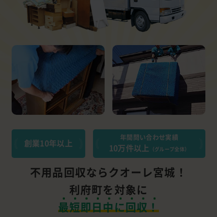
年間問い合わせ実績
創業10年以上
10万件以上
（グループ全体）
不用品回収ならクオーレ宮城！
利府町を対象に
最短即日中に回収！