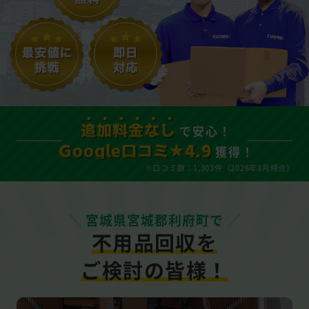
で安心！
追加料金なし
獲得！
Google口コミ★4.9
※口コミ数：1,303件（2026年8月時点）
宮城県宮城郡利府町で
不用品回収を
ご検討の皆様！