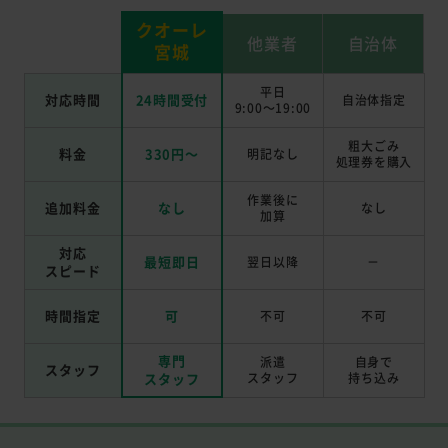
クオーレ
他業者
自治体
宮城
平日
対応時間
24時間受付
自治体指定
9:00～19:00
粗大ごみ
料金
330円～
明記なし
処理券を
購入
作業後に
追加料金
なし
なし
加算
対応
最短即日
翌日以降
－
スピード
時間指定
可
不可
不可
専門
派遣
自身で
スタッフ
スタッフ
スタッフ
持ち込み