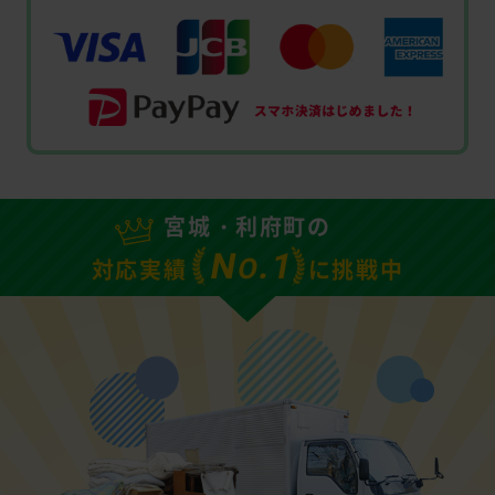
宮城・利府町の
N
.1
O
対応実績
に挑戦中