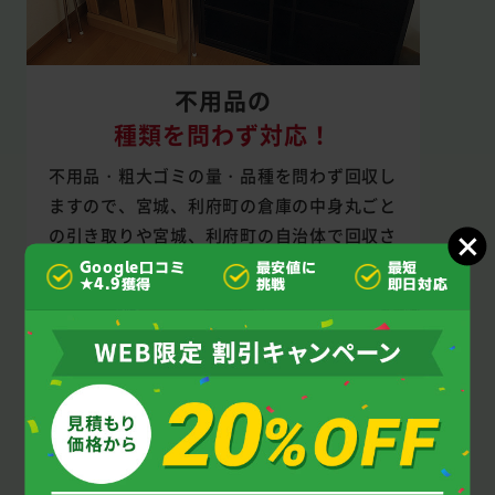
不用品の
種類を問わず対応！
不用品・粗大ゴミの量・品種を問わず回収し
ますので、宮城、利府町の倉庫の中身丸ごと
の引き取りや宮城、利府町の自治体で回収さ
れない不用品の回収もお任せを。
Google口コミ
最安値に
最短
★4.9獲得
挑戦
即日対応