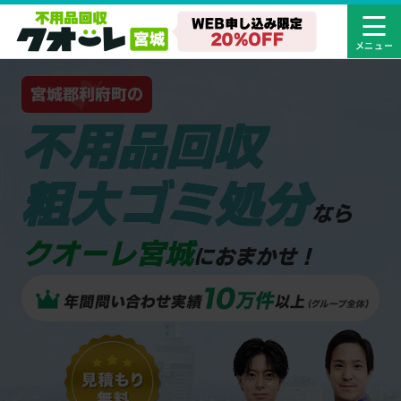
宮城郡利府町の
不用品回収
粗大ゴミ処分
なら
クオーレ宮城
におまかせ！