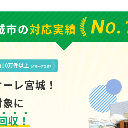
N
.
O
城市の
対応実績
10万件以上
績
（グループ全体）
オーレ宮城！
対象に
回収！