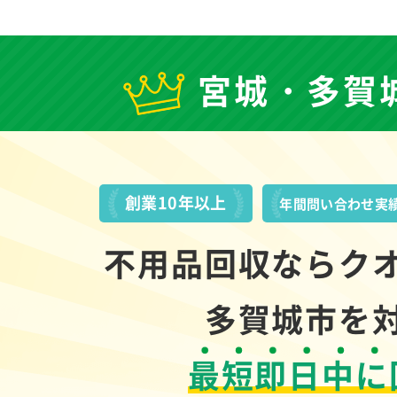
宮城・多賀
創業10年以上
年間問い合わせ実
不用品回収ならク
多賀城市を
最短即日中に