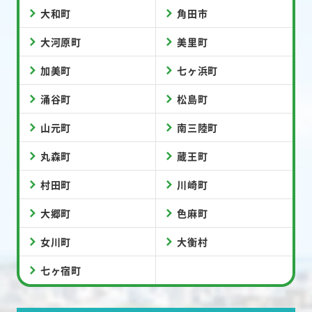
大和町
角田市
大河原町
美里町
加美町
七ヶ浜町
涌谷町
松島町
山元町
南三陸町
丸森町
蔵王町
村田町
川崎町
大郷町
色麻町
女川町
大衡村
七ヶ宿町