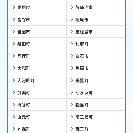
栗原市
気仙沼市
富谷市
塩竈市
岩沼市
東松島市
柴田町
利府町
亘理町
白石市
大和町
角田市
大河原町
美里町
加美町
七ヶ浜町
涌谷町
松島町
山元町
南三陸町
丸森町
蔵王町