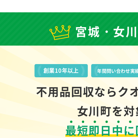
宮城・女
創業10年以上
年間問い合わせ実
不用品回収ならク
女川町を対
最短即日中に