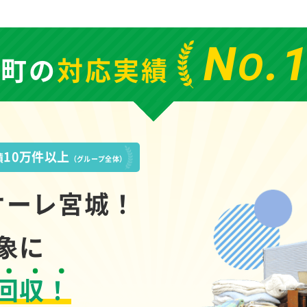
N
.
O
川町の
対応実績
10万件以上
績
（グループ全体）
オーレ宮城！
象に
回収！