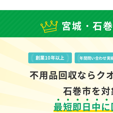
宮城・石
創業10年以上
年間問い合わせ実
不用品回収ならク
石巻市を対
最短即日中に