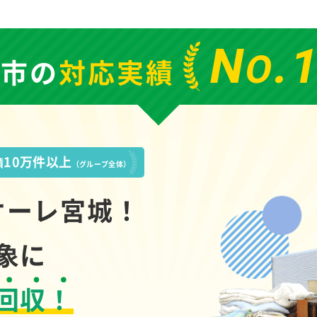
N
.
O
巻市の
対応実績
10万件以上
績
（グループ全体）
オーレ宮城！
象に
回収！