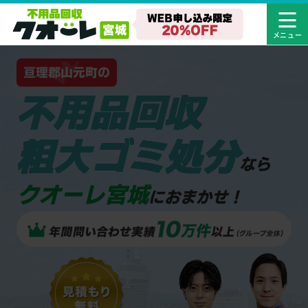
亘理郡山元町の
不用品回収
粗大ゴミ処分
なら
クオーレ宮城
におまかせ！