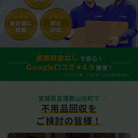
で安心！
追加料金なし
獲得！
Google口コミ★4.9
※口コミ数：1,303件（2026年8月時点）
宮城県亘理郡山元町で
不用品回収を
ご検討の皆様！