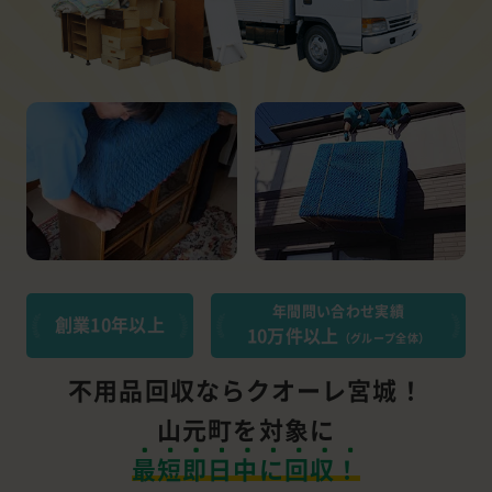
年間問い合わせ実績
創業10年以上
10万件以上
（グループ全体）
不用品回収ならクオーレ宮城！
山元町を対象に
最短即日中に回収！