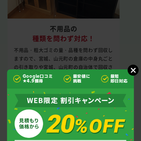
不用品の
種類を問わず対応！
不用品・粗大ゴミの量・品種を問わず回収し
ますので、宮城、山元町の倉庫の中身丸ごと
の引き取りや宮城、山元町の自治体で回収さ
れない不用品の回収もお任せを。
Google口コミ
最安値に
最短
★4.9獲得
挑戦
即日対応