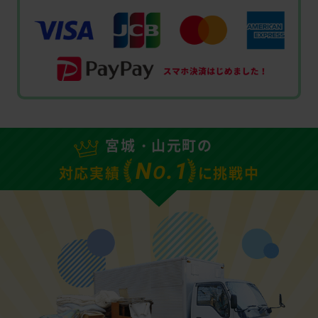
宮城・山元町の
N
.1
O
対応実績
に挑戦中