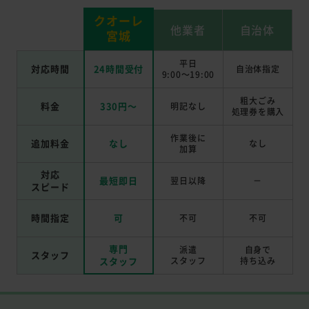
クオーレ
他業者
自治体
宮城
平日
対応時間
24時間受付
自治体指定
9:00～19:00
粗大ごみ
料金
330円～
明記なし
処理券を
購入
作業後に
追加料金
なし
なし
加算
対応
最短即日
翌日以降
－
スピード
時間指定
可
不可
不可
専門
派遣
自身で
スタッフ
スタッフ
スタッフ
持ち込み