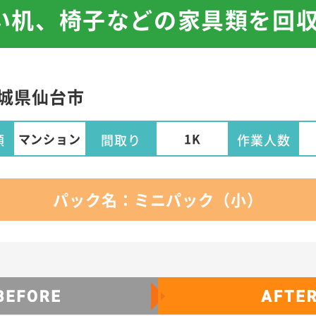
い机、椅子などの家具類を回
城県
仙台市
マンション
1K
類
間取り
作業人数
パック名：ミニパック（小）