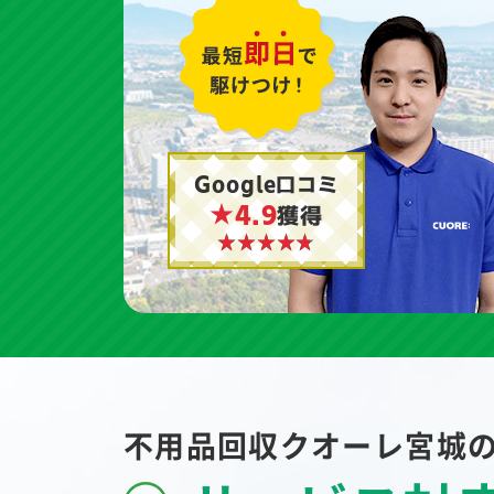
Google口コミ
★4.9
獲得
不用品回収クオーレ宮城