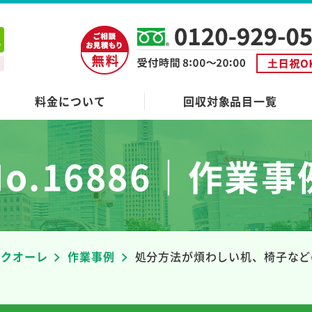
料金について
回収対象品目一覧
No.16886｜作業事
者クオーレ
作業事例
処分方法が煩わしい机、椅子など