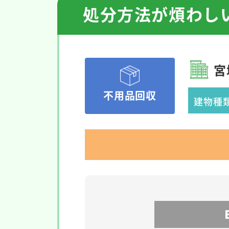
処分方法が煩わし
宮
不用品回収
建物種