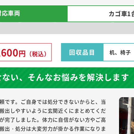
対応車両
カゴ車1
,600
回収品目
円
机、椅子
（税込）
せない、そんなお悩みを解決します
頼です。ご自身では処分できないからと、当
搬出しやすいように玄関近くにまとめてくだ
が完了しました。体力に自信がない方やご高
搬出・処分は大変労力が掛かる作業になりま