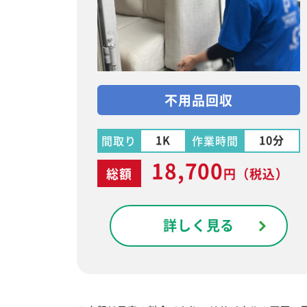
不用品回収
1K
10分
間取り
作業時間
18,700
総額
円
（税込）
詳しく見る