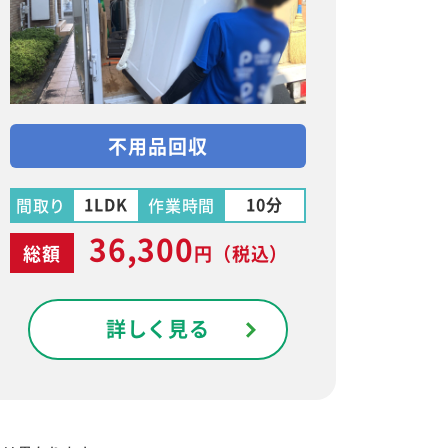
不用品回収
1LDK
10分
間取り
作業時間
36,300
総額
円
（税込）
詳しく見る