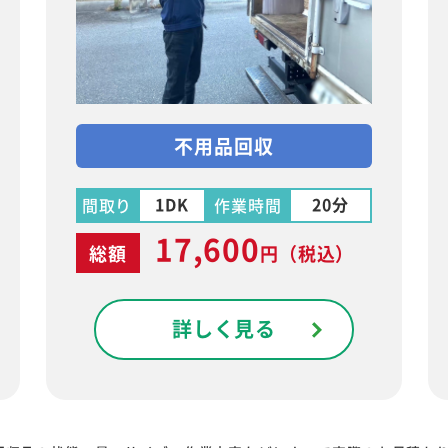
不用品回収
1DK
20分
間取り
作業時間
17,600
総額
円
（税込）
詳しく見る