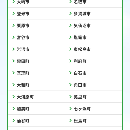
大崎市
名取市
登米市
多賀城市
栗原市
気仙沼市
富谷市
塩竈市
岩沼市
東松島市
柴田町
利府町
亘理町
白石市
大和町
角田市
大河原町
美里町
加美町
七ヶ浜町
涌谷町
松島町