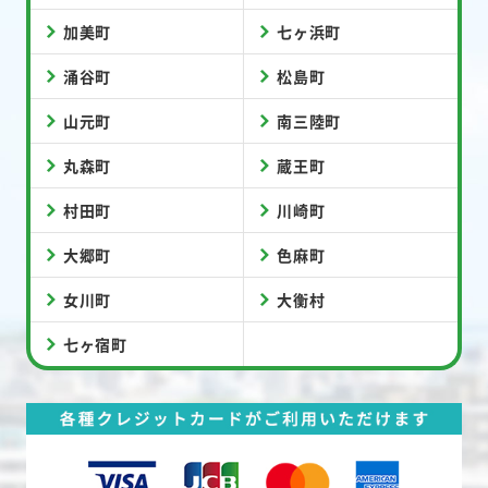
加美町
七ヶ浜町
涌谷町
松島町
山元町
南三陸町
丸森町
蔵王町
村田町
川崎町
大郷町
色麻町
女川町
大衡村
七ヶ宿町