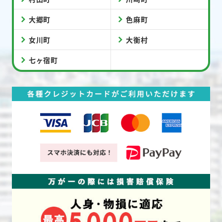
大郷町
色麻町
女川町
大衡村
七ヶ宿町