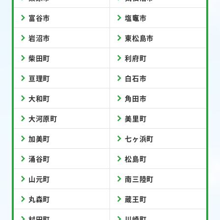
富谷市
塩竈市
岩沼市
東松島市
柴田町
利府町
亘理町
白石市
大和町
角田市
大河原町
美里町
加美町
七ヶ浜町
涌谷町
松島町
山元町
南三陸町
丸森町
蔵王町
村田町
川崎町