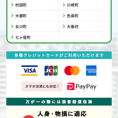
村田町
川崎町
大郷町
色麻町
女川町
大衡村
七ヶ宿町