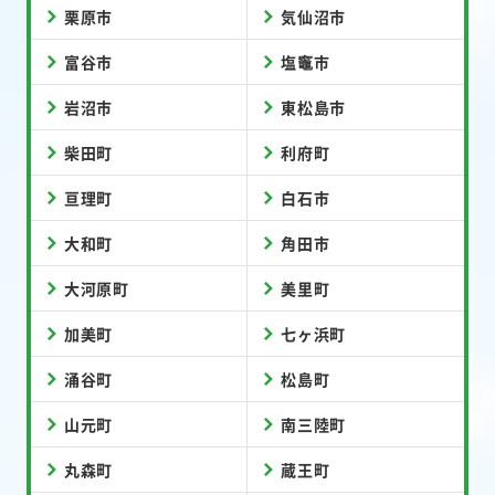
栗原市
気仙沼市
富谷市
塩竈市
岩沼市
東松島市
柴田町
利府町
亘理町
白石市
大和町
角田市
大河原町
美里町
加美町
七ヶ浜町
涌谷町
松島町
山元町
南三陸町
丸森町
蔵王町