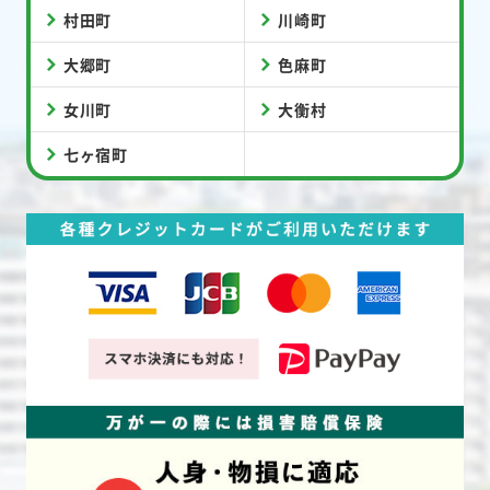
村田町
川崎町
大郷町
色麻町
女川町
大衡村
七ヶ宿町