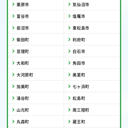
栗原市
気仙沼市
富谷市
塩竈市
岩沼市
東松島市
柴田町
利府町
亘理町
白石市
大和町
角田市
大河原町
美里町
加美町
七ヶ浜町
涌谷町
松島町
山元町
南三陸町
丸森町
蔵王町