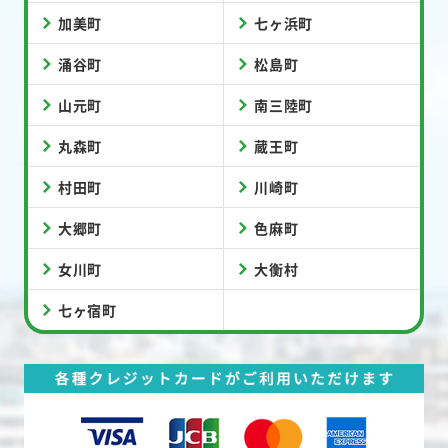
加美町
七ヶ浜町
涌谷町
松島町
山元町
南三陸町
丸森町
蔵王町
村田町
川崎町
大郷町
色麻町
女川町
大衡村
七ヶ宿町