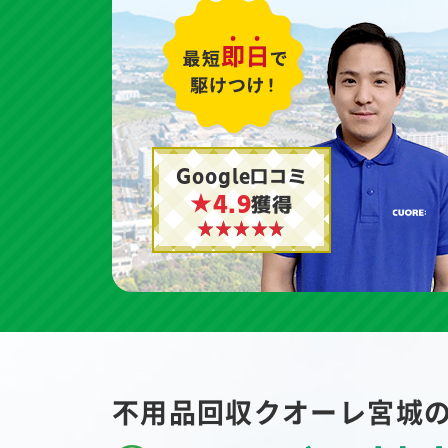
Google口コミ
★4.9
獲得
不用品回収クオーレ宮城