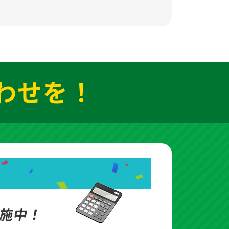
わせを！
施中！