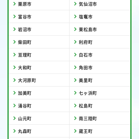
栗原市
気仙沼市
富谷市
塩竈市
岩沼市
東松島市
柴田町
利府町
亘理町
白石市
大和町
角田市
大河原町
美里町
加美町
七ヶ浜町
涌谷町
松島町
山元町
南三陸町
丸森町
蔵王町