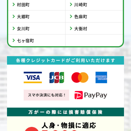
村田町
川崎町
大郷町
色麻町
女川町
大衡村
七ヶ宿町