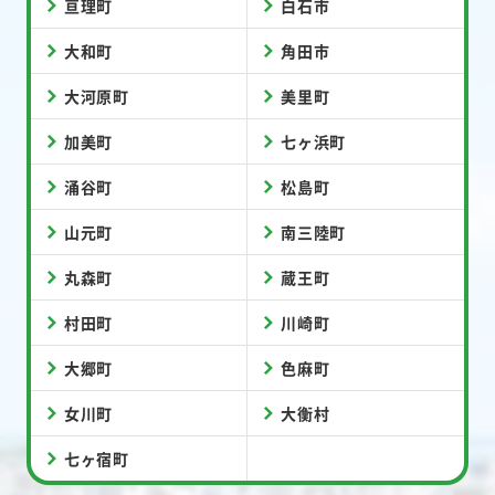
亘理町
白石市
大和町
角田市
大河原町
美里町
加美町
七ヶ浜町
涌谷町
松島町
山元町
南三陸町
丸森町
蔵王町
村田町
川崎町
大郷町
色麻町
女川町
大衡村
七ヶ宿町