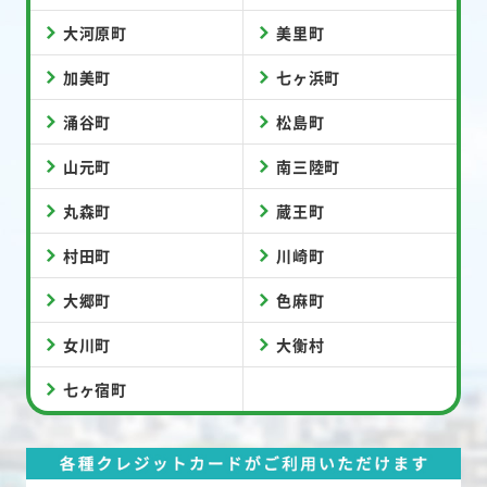
大河原町
美里町
加美町
七ヶ浜町
涌谷町
松島町
山元町
南三陸町
丸森町
蔵王町
村田町
川崎町
大郷町
色麻町
女川町
大衡村
七ヶ宿町