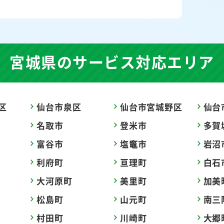
宮城県の
サービス対応エリア
区
仙台市泉区
仙台市宮城野区
仙台
名取市
登米市
多賀
富谷市
塩竈市
岩沼
利府町
亘理町
白石
大河原町
美里町
加美
松島町
山元町
南三
村田町
川崎町
大郷