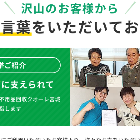
沢山のお客様から
お言葉
を
いただいてお
挙ご紹介
”
に
支えられて
不用品回収クオーレ宮城
指します
際にご利用いただいたお客様より、様々なお声をいただ