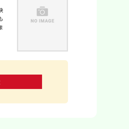
決
も
ま