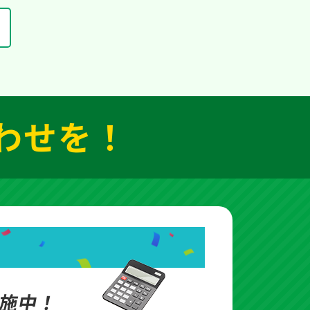
わせを！
施中！