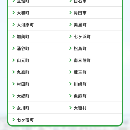
亘理町
白石市
大和町
角田市
大河原町
美里町
加美町
七ヶ浜町
涌谷町
松島町
山元町
南三陸町
丸森町
蔵王町
村田町
川崎町
大郷町
色麻町
女川町
大衡村
七ヶ宿町