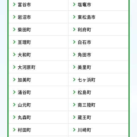
富谷市
塩竈市
岩沼市
東松島市
柴田町
利府町
亘理町
白石市
大和町
角田市
大河原町
美里町
加美町
七ヶ浜町
涌谷町
松島町
山元町
南三陸町
丸森町
蔵王町
村田町
川崎町