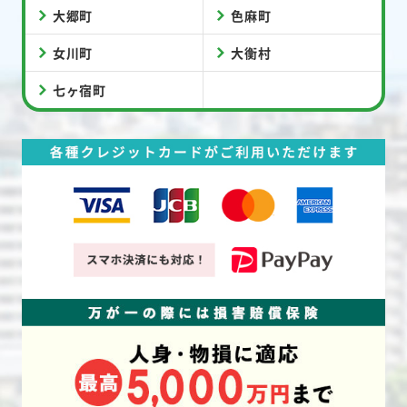
大郷町
色麻町
女川町
大衡村
七ヶ宿町