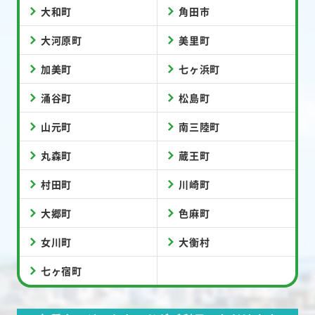
大和町
角田市
大河原町
美里町
加美町
七ヶ浜町
涌谷町
松島町
山元町
南三陸町
丸森町
蔵王町
村田町
川崎町
大郷町
色麻町
女川町
大衡村
七ヶ宿町