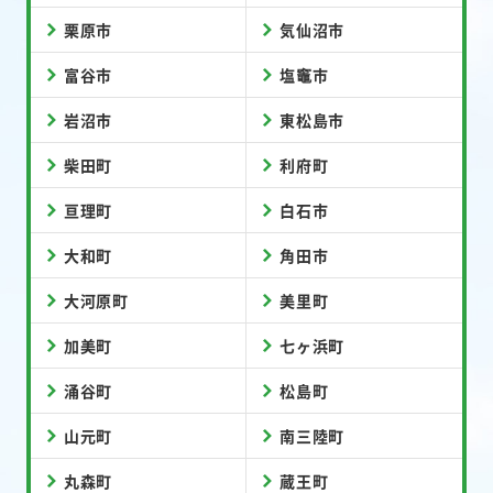
栗原市
気仙沼市
富谷市
塩竈市
岩沼市
東松島市
柴田町
利府町
亘理町
白石市
大和町
角田市
大河原町
美里町
加美町
七ヶ浜町
涌谷町
松島町
山元町
南三陸町
丸森町
蔵王町