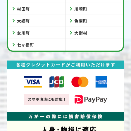
村田町
川崎町
大郷町
色麻町
女川町
大衡村
七ヶ宿町