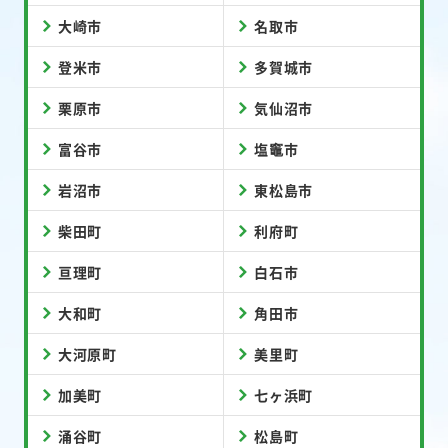
大崎市
名取市
登米市
多賀城市
栗原市
気仙沼市
富谷市
塩竈市
岩沼市
東松島市
柴田町
利府町
亘理町
白石市
大和町
角田市
大河原町
美里町
加美町
七ヶ浜町
涌谷町
松島町