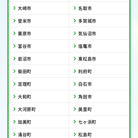
大崎市
名取市
登米市
多賀城市
栗原市
気仙沼市
富谷市
塩竈市
岩沼市
東松島市
柴田町
利府町
亘理町
白石市
大和町
角田市
大河原町
美里町
加美町
七ヶ浜町
涌谷町
松島町