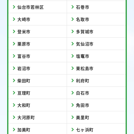
仙台市若林区
石巻市
大崎市
名取市
登米市
多賀城市
栗原市
気仙沼市
富谷市
塩竈市
岩沼市
東松島市
柴田町
利府町
亘理町
白石市
大和町
角田市
大河原町
美里町
加美町
七ヶ浜町