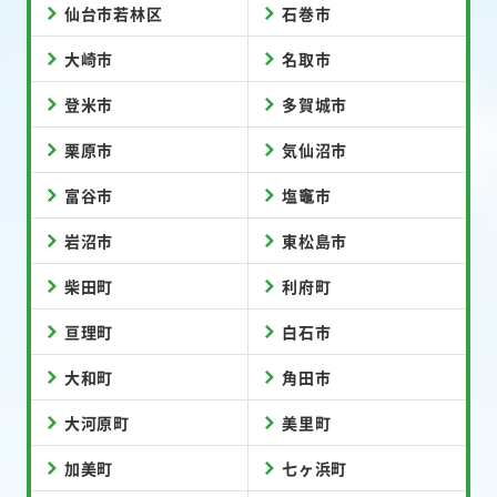
仙台市若林区
石巻市
大崎市
名取市
登米市
多賀城市
栗原市
気仙沼市
富谷市
塩竈市
岩沼市
東松島市
柴田町
利府町
亘理町
白石市
大和町
角田市
大河原町
美里町
加美町
七ヶ浜町