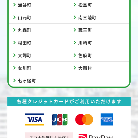
涌谷町
松島町
山元町
南三陸町
丸森町
蔵王町
村田町
川崎町
大郷町
色麻町
女川町
大衡村
七ヶ宿町