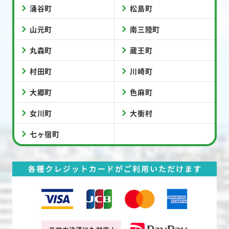
涌谷町
松島町
山元町
南三陸町
丸森町
蔵王町
村田町
川崎町
大郷町
色麻町
女川町
大衡村
七ヶ宿町