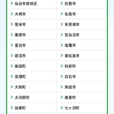
仙台市若林区
石巻市
大崎市
名取市
登米市
多賀城市
栗原市
気仙沼市
富谷市
塩竈市
岩沼市
東松島市
柴田町
利府町
亘理町
白石市
大和町
角田市
大河原町
美里町
加美町
七ヶ浜町