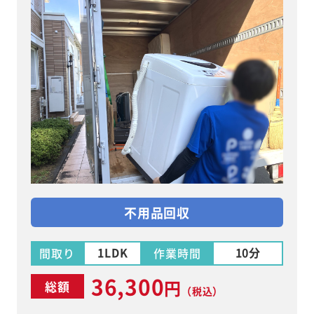
不用品回収
1LDK
10分
間取り
作業時間
36,300
円
総額
（税込）