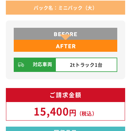
パック名：ミニパック（大）
対応車両
2tトラック1台
ご請求金額
15,400
円
（税込）