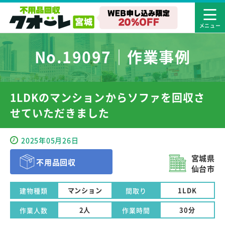
No.19097｜作業事例
1LDKのマンションからソファを回収さ
せていただきました
2025年05月26日
宮城県
不用品回収
仙台市
マンション
1LDK
建物種類
間取り
2人
30分
作業人数
作業時間