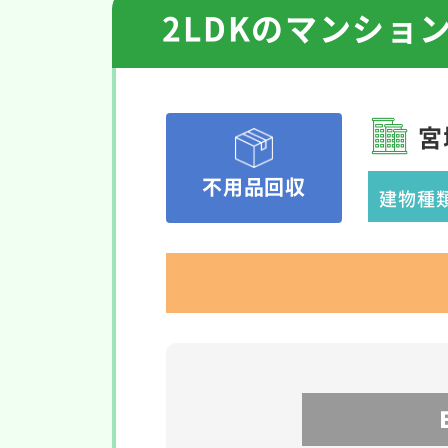
2LDKのマンシ
宮
不用品回収
建物種