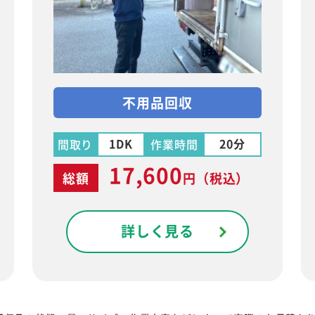
不用品回収
1DK
20分
間取り
作業時間
17,600
総額
円
（税込）
詳しく見る