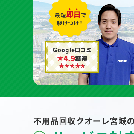
Google口コミ
★4.9
獲得
不用品回収クオーレ宮城