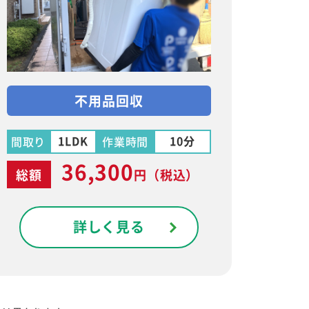
不用品回収
1LDK
10分
間取り
作業時間
36,300
総額
円
（税込）
詳しく見る