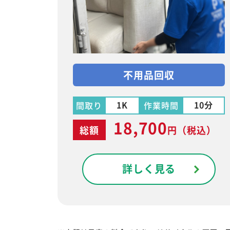
不用品回収
1K
10分
間取り
作業時間
18,700
総額
円
（税込）
詳しく見る