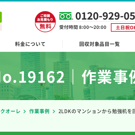
料金について
回収対象品目一覧
No.19162｜作業事
者クオーレ
作業事例
2LDKのマンションから勉強机