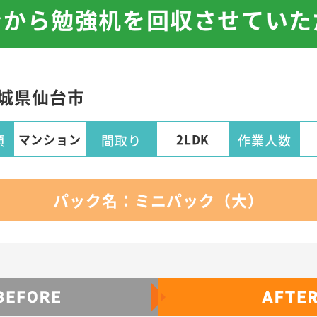
ョンから勉強机を回収させてい
城県
仙台市
マンション
2LDK
類
間取り
作業人数
パック名：ミニパック（大）