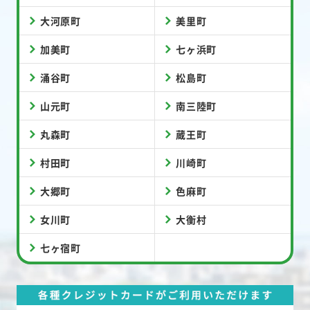
大河原町
美里町
加美町
七ヶ浜町
涌谷町
松島町
山元町
南三陸町
丸森町
蔵王町
村田町
川崎町
大郷町
色麻町
女川町
大衡村
七ヶ宿町