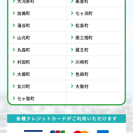
大河原町
美里町
加美町
七ヶ浜町
涌谷町
松島町
山元町
南三陸町
丸森町
蔵王町
村田町
川崎町
大郷町
色麻町
女川町
大衡村
七ヶ宿町